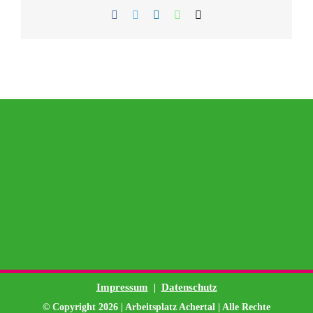
Facebook
Twitter
LinkedIn
WhatsApp
E-
Mail
Impressum
Datenschutz
|
© Copyright
2026 |
Arbeitsplatz Achertal
| Alle Rechte