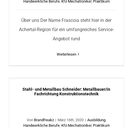
Handwerkliche Berufe
,
Kfz-Mechatroniker
,
Praktikum
Über uns Der Name Frascoia steht hier in der
Achertal-Region für ein umfangreiches Service-
Angebot rund
Weiterlesen
Stahl- und Metallbau Schneider: Metallbauer/in
Fachrichtung Konstruktionstechnik
Stahl- und Metallbau Schneider: Metallbauer/in
Fachrichtung Konstruktionstechnik
Von
Brandfreakz
|
März 16th, 2020
|
Ausbildung
,
Handwerkliche Berufe
,
Kfz-Mechatroniker
,
Praktikum