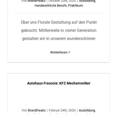
Von
Brandfreakz
|
Oktober 23rd, 2020
|
Ausbildung
,
Handwerkliche Berufe
,
Praktikum
Über uns Florale Gestaltung auf den Punkt
gebracht. Mittlerweile in vierter Generation
gestalten wir in unserem wunderschönen
Weiterlesen
Autohaus Frascoia: KFZ Mechatroniker
Autohaus Frascoia: KFZ Mechatroniker
Von
Brandfreakz
|
Februar 24th, 2020
|
Ausbildung
,